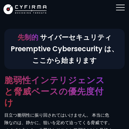
先制的
サイバーセキュリティ
Preemptive Cybersecurity は、
ここから始まります
アタックサーフェス・デ
脆弱性インテリジェンス
ブランド & オンライン・
デジタルリスク&アイデ
サードパーティリスク管
脅威情勢認識と脅威トレン
予見的な脅威インテリジ
脅威適応型セキュリティ
業界特化型ディセプショ
ィスカバリー＆インテリ
と脅威ベースの優先度付
エクスポージャー管理
ンティティ保護
理
ドの可視化
ェンス
トレーニング
ンインテリジェンス
ジェンス
け
ブランドのなりすましは、あなたのプロフィールやロゴ
フィッシング、スプーフィングや詐欺を攻撃者が仕掛け
貴社の境界面の最大の弱点は、自社ではなく「パートナ
サイバー防衛において、不十分な脅威情勢認識は致命的
過去の攻撃を追いかけるだけでは不十分です。仕掛けら
人の防御力は、攻撃者よりも早く学び続けたときに最大
攻撃者が実際に使っているTTPを用いてトラップを構築
を使い、気づかぬうちに進展します。 私たちは、その
てくる前に、そのインフラを先回りして特定します。
ー」にある場合があります。CYFIRMA は自社とサプラ
な事態に繋がる可能性があります。当社のインテリジェ
れる前に攻撃を予測し、攻撃者を「次の一手」で待ち構
化されます。 脅威に適応するためのトレーニングを毎
し、彼らが自ら足を踏み入れる瞬間を捉えます。
攻撃者に必要なのは、たった一つの死角だけです。 私
目立つ脆弱性に振り回されてはいけません。 本当に危
兆候を事前に発見し、可視化します。
イチェーンを一体として監視し、双方の弱点を把握しま
ンスは膨大なイベントを整理し、「誰が」「いつ」「ど
えます。
日実現します。
たちは、その死角を残しません。
険なのは、静かに、狙いを定めて迫ってくる脅威です。
す。
のように」攻撃をしようとしているのか、攻撃者の動き
詳細はこちら
詳細はこちら