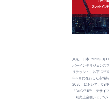
東京、日本-2021年1月13
バーインテリジェンス
リテッシュ、以下 CYF
年12月に発行した市場調
2020」において、C
TM
「DeCYFIR
（デサイ
ー別売上金額シェアで2