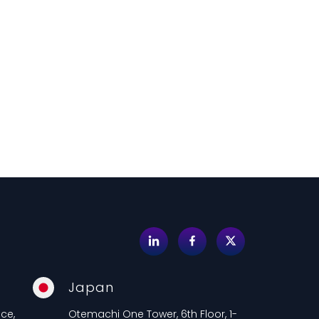
Japan
ce,
Otemachi One Tower, 6th Floor, 1-