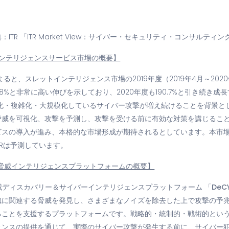
典：ITR 「ITR Market View：サイバー・セキュリティ・コンサルティ
インテリジェンスサービス市場の概要】
よると、スレットインテリジェンス市場の2019年度（2019年4月～202
09.8%と非常に高い伸びを示しており、2020年度も190.7%と引き続き
妙化・複雑化・大規模化しているサイバー攻撃が増え続けることを背景と
脅威を可視化、攻撃を予測し、攻撃を受ける前に有効な対策を講じるこ
スの導入が進み、本格的な市場形成が期待されるとしています。本市場のC
とITRは予測しています。
する脅威インテリジェンスプラットフォームの概要】
る脅威ディスカバリー＆サイバーインテリジェンスプラットフォーム 「
DeCY
織に関連する脅威を発見し、さまざまなノイズを除去した上で攻撃の予
ることを支援するプラットフォームです。戦略的・統制的・戦術的という
ェンスの提供を通じて、実際のサイバー攻撃が発生する前に、サイバー