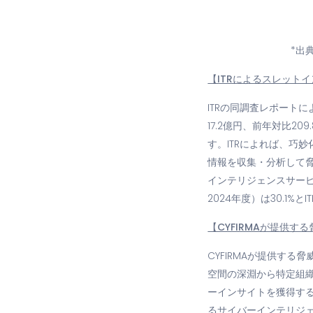
*出
【ITRによるスレット
ITRの同調査レポートに
17.2億円、前年対比2
す。ITRによれば、巧
情報を収集・分析して
インテリジェンスサービ
2024年度）は30.1%
【CYFIRMAが提供
CYFIRMAが提供す
空間の深淵から特定組
ーインサイトを獲得す
るサイバーインテリジ