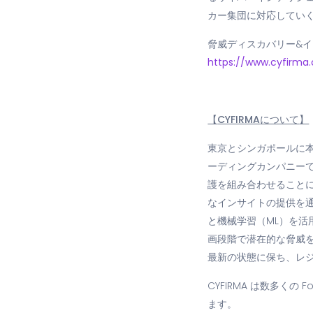
カー集団に対応してい
脅威ディスカバリー&イ
https://www.cyfirma
【
CYFIRMA
について
】
東京とシンガポールに本
ーディングカンパニーで
護を組み合わせること
なインサイトの提供を
と機械学習（ML）を
画段階で潜在的な脅威
最新の状態に保ち、レ
CYFIRMA は数多く
ます。