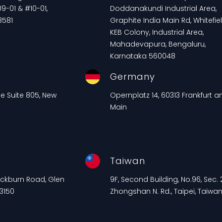
9-01 & #10-01,
Doddanakundi Industrial Area,
8581
Graphite India Main Rd, Whitefiel
KEB Colony, Industrial Area,
Mahadevapura, Bengaluru,
Karnataka 560048
Germany
ue Suite 805, New
Opernplatz 14, 60313 Frankfurt 
Main
Taiwan
lackburn Road, Glen
9F, Second Building, No.96, Sec. 2
 3150
Zhongshan N. Rd., Taipei, Taiwa