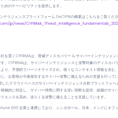
くためのケーパビリティを提供します。
ンテリジェンスプラットフォーム DeCYFIRの概要はこちらをご覧く
.com/jp/news/CYFIRMA_Threat_Intelligence_fundamentals_2021
社を置くCYFIRMAは、脅威ディスカバリー & サイバーインテリジェ
す。CYFIRMAは、サイバーインテリジェンスと攻撃対象のディスカバ
により、予測的でパーソナライズされ、様々なコンテキスト情報を含む
通じ、お客様が今後発生するサイバー攻撃に備えるための支援を行ってい
活用したクラウドベースのサイバーインテリジェンス分析プラットフォー
を積極的に特定し、サイバー情勢に関する深い洞察を提供、組織のサイ
ジリエンスを高め、迫りくる攻撃に備えることを支援しています。
の Fortune 500 企業と連携しており、シンガポール、日本、インドに