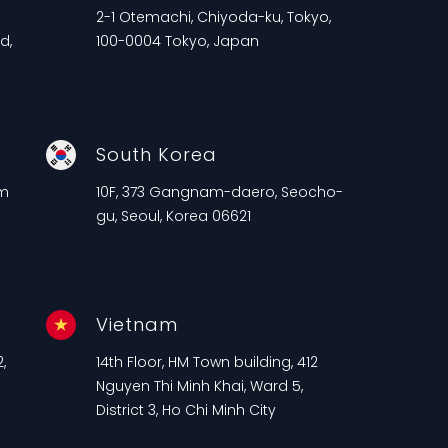
2-1 Otemachi, Chiyoda-ku, Tokyo,
d,
100-0004 Tokyo, Japan
South Korea
am
10F, 373 Gangnam-daero, Seocho-
gu, Seoul, Korea 06621
Vietnam
,
14th Floor, HM Town building, 412
n
Nguyen Thi Minh Khai, Ward 5,
District 3, Ho Chi Minh City