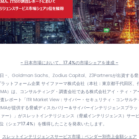
~ 日本市場において、17.4%の市場シェアを達成 ~
日 -、Goldman Sachs、Zodius Capital、Z3Partnersが出
プラットフォーム企業 サイファーマ株式会社（本社：東京都千代田区、
IRMA）は、コンサルティング・調査会社である株式会社アイ・ティ・アール
査レポート「ITR Market View：サイバー・セキュリティ・コンサ
YFIRMAが提供する脅威ディスカバリー＆サイバーインテリジェンスプラ
ファー）」が
スレットインテリジェンス（脅威インテリジェンス）サー
位（シェア17.4%）を獲得
したことを発表いたします。
スレットインテリジェンスサービス市場：ベンダー別売上金額シェア