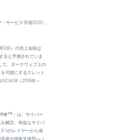
ング・サービス市場2020」
0年3月）の売上金額は
成長すると予測されていま
して、ダークウェブ上の
とを可能にするスレット
AGR（2019年～
TM
FIR
」は、サイバー
兆を解読、有益なサイバ
3つのレイヤーから成
犯罪者や国家支援型ハッ