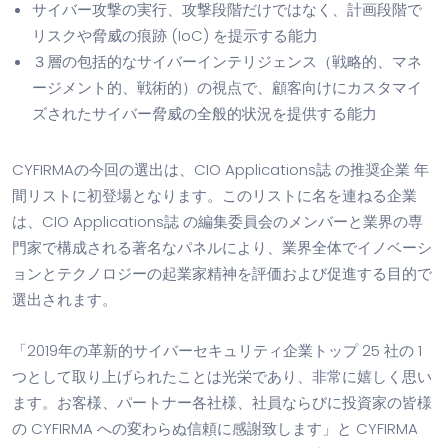
サイバー攻撃の実行、攻撃段階だけではなく、計画段階で
リスクや脅威の痕跡 (IoC) を提示する能力
３層の包括的なサイバーインテリジェンス（戦略的、マネ
ージメント的、戦術的）の視点で、顧客向けにカスタマイ
ズされたサイバー脅威の全般的状況を提供する能力
CYFIRMAの今回の選出は、CIO Applications誌 の推奨企業 年
間リストに初登場となります。このリストに名を連ねる企業
は、CIO Applications誌 の編集委員会のメンバーと業界の専
門家で構成される著名なパネルにより、業界全体でイノベーシ
ョンとテクノロジーの起業家精神を評価および促進する目的で
選出されます。
「2019年の革新的サイバーセキュリティ企業トップ 25 社の 1
つとして取り上げられたことは光栄であり、非常に嬉しく思い
ます。お客様、パートナー各社様、社員ならびに投資家の皆様
の CYFIRMA への変わらぬ信頼に感謝致します」と CYFIRMA