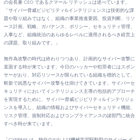
の会長兼 CEO であるクマール リテッシュは述べています。
「サイバー脅威ビジビリティ&インテリジェンスは技術的な課
題や取り組みではなく、組織の事業推進要因、投資判断、リソ
ース計画、戦略、ガバナンス、ポリシー、セキュリティ管理、
人事など、組織統治のあらゆるレベルに適用されるべき経営上
の課題、取り組みです。」
無作為攻撃の時代は終わりつつあり、計画的なサイバー攻撃に
直面する時が来ています。今日のハッカーや犯罪者にはスポン
サーがおり、対応リソースが限られている組織を標的として、
斬新で凶悪なサイバー攻撃を仕掛けてきています。サイバーセ
キュリティにおいてインテリジェンス主導の包括的アプローチ
を実現するために、サイバー脅威ビジビリティ&インテリジェ
ンスを導入し、組織の情報およびサイバーセキュリティ機能、
リスク管理、規制対応およびコンプライアンスの諸部門に統合
すべき時が来ています。
「CYFIRMA は、独自のAIおよび機械学習駆動型のサイバー イ