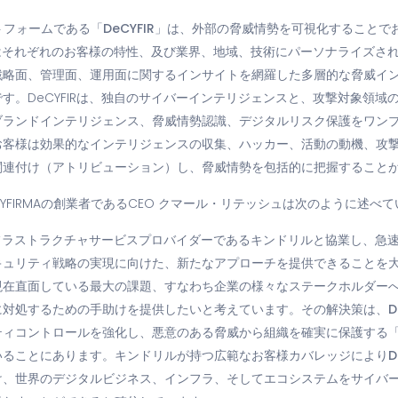
ットフォームである
「DeCYFIR」
は、外部の脅威情勢を可視化することで
IRはそれぞれのお客様の特性、及び業界、地域、技術にパーソナライズさ
戦略面、管理面、運用面に関するインサイトを網羅した多層的な脅威イ
す。DeCYFIRは、独自のサイバーインテリジェンスと、攻撃対象領域
ブランドインテリジェンス、脅威情勢認識、デジタルリスク保護をワン
お客様は効果的なインテリジェンスの収集、ハッカー、活動の動機、攻
関連付け（アトリビューション）し、脅威情勢を包括的に把握すること
YFIRMAの創業者であるCEO クマール・リテッシュは次のように述べ
ンフラストラクチャサービスプロバイダーであるキンドリルと協業し、急
キュリティ戦略の実現に向けた、新たなアプローチを提供できることを
現在直面している最大の課題、すなわち企業の様々なステークホルダー
対処するための手助けを提供したいと考えています。その解決策は、DeC
ティコントロールを強化し、悪意のある脅威から組織を確実に保護する
ることにあります。キンドリルが持つ広範なお客様カバレッジによりDeC
け、世界のデジタルビジネス、インフラ、そしてエコシステムをサイバ