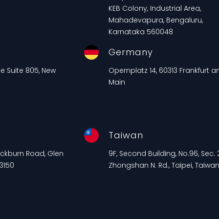
KEB Colony, Industrial Area,
Mahadevapura, Bengaluru,
Karnataka 560048
Germany
ue Suite 805, New
Opernplatz 14, 60313 Frankfurt 
Main
Taiwan
lackburn Road, Glen
9F, Second Building, No.96, Sec. 2
 3150
Zhongshan N. Rd., Taipei, Taiwa