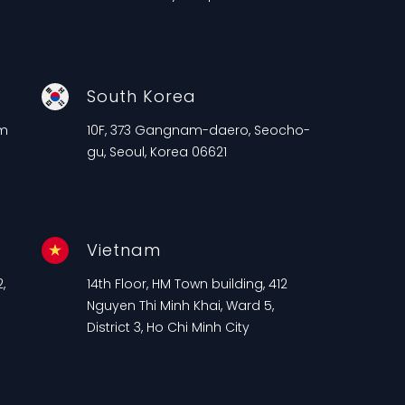
South Korea
am
10F, 373 Gangnam-daero, Seocho-
gu, Seoul, Korea 06621
Vietnam
,
14th Floor, HM Town building, 412
n
Nguyen Thi Minh Khai, Ward 5,
District 3, Ho Chi Minh City