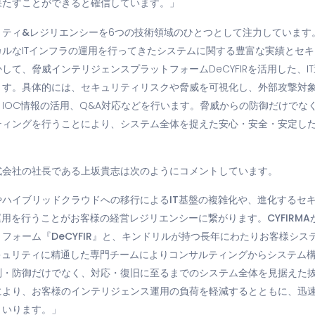
果たすことができると確信しています。」
リティ&レジリエンシー
を6つの技術領域のひとつとして注力しています
ルなITインフラの運用を行ってきたシステムに関する豊富な実績とセ
して、脅威インテリジェンスプラットフォームDeCYFIRを活用した、I
ます。具体的には、セキュリティリスクや脅威を可視化し、外部攻撃対象
IOC情報の活用、Q&A対応などを行います。脅威からの防御だけでな
ィングを行うことにより、システム全体を捉えた安心・安全・安定した
式会社の社長である上坂貴志は次のようにコメントしています。
やハイブリッドクラウドへの移行によるIT基盤の複雑化や、進化するセ
運用を行うことがお客様の経営レジリエンシーに繋がります。CYFIRM
フォーム『DeCYFIR』と、キンドリルが持つ長年にわたりお客様シス
セキュリティに精通した専門チームによりコンサルティングからシステム
測・防御だけでなく、対応・復旧に至るまでのシステム全体を見据えた
により、お客様のインテリジェンス運用の負荷を軽減するとともに、迅
まいります。」