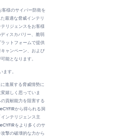
お客様のサイバー防衛を
れた最適な脅威インテリ
ンテリジェンスをお客様
のディスカバリー、脆弱
プラットフォームで提供
撃キャンペーン、および
が可能となります。
ています。
速に進展する脅威情勢に
大変嬉しく思っていま
への貢献能力を阻害する
YFIRから得られる洞
「インテリジェンス主
YFIRをより多くのサ
ー攻撃の破壊的な力から