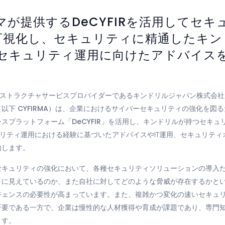
マが提供するDeCYFIRを活用してセキ
可視化し、
セキュリティに精通したキン
セキュリティ運用に向けたアドバイス
ラストラクチャサービスプロバイダーである
キンドリルジャパン株式会社
下 CYFIRMA）
は、企業におけるサイバーセキュリティの強化を図るため
ンスプラットフォーム
「DeCYFIR」
を活用し、キンドリルが持つセキュ
ュリティ運用における経験に基づいたアドバイスやIT運用、セキュリテ
始します。
セキュリティの強化において、各種セキュリティソリューションの導入
うに見えているのか、また自社に対してどのような脅威が存在するかと
ジェンスの必要性が高まっています。また、複雑かつ変化の速いセキュ
肝要である一方で、企業は慢性的な人材獲得や育成が課題であり、専門
ます。