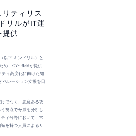
ュリティリス
ドリルがIT運
を提供
（以下 キンドリル）
と
、CYFIRMAが提供
リティ高度化に向けた知
ィオペレーション支援を日
だけでなく、悪意ある攻
いう視点で脅威を分析し
リティ分野において、常
知識を持つ人員によるサ