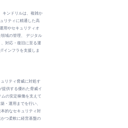
。キンドリルは、複雑か
キュリティに精通した高
T運用やセキュリティオ
領域の管理、 デジタル
く、対応・復旧に至る運
ITインフラを支援しま
キュリティ脅威に対処す
Aが提供する優れた脅威イ
テムの安定稼働を支えて
構築・運用までを行い、
抜本的なセキュリティ対
速かつ柔軟に経営基盤の