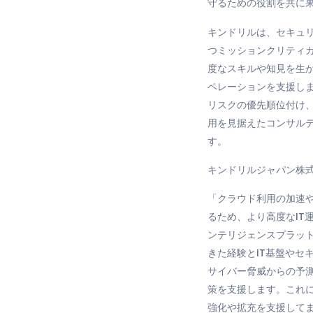
守るための役割を共に
キンドリルは、
セキュ
つミッションクリティカ
度なスキルや知見を生か
ペレーションを支援し
リスクの優先順位付け、
用を見据えたコンサルテ
す。
キンドリルジャパン株
「クラウド利用の加速
るため、より高度なIT
ンテリジェンスプラット
きた経験とIT基盤や
サイバー脅威からの予
策を支援します。これ
強化や拡充を支援して