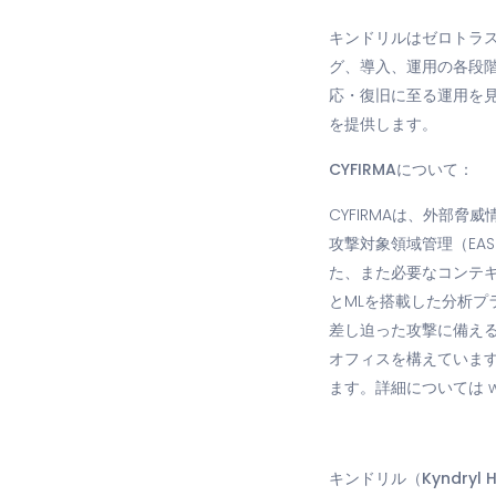
キンドリルはゼロトラ
グ、導入、運用の各段
応・復旧に至る運用を
を提供します。
CYFIRMAについて：
CYFIRMAは、外部
攻撃対象領域管理（EA
た、また必要なコンテ
とMLを搭載した分析
差し迫った攻撃に備える
オフィスを構えています。同
ます。詳細については www
キンドリル（Kyndryl H