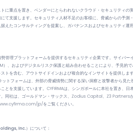
ストに重点を置き、ベンダーにとらわれないクラウド・セキュリティの
階にて支援します。セキュリティ人材不足のお客様に、脅威からの予測
見据えたコンサルティングを提案し、ガバナンスおよびセキュリティ運
脅威情勢管理プラットフォームを提供するセキュリティ企業です。サイバー
SM）、およびデジタルリスク保護と組み合わせることにより、予見的
キストを含む、アウトサイドインおよび複合的なインサイトを提供します
プラットフォームは、外部の脅威情勢に関する深い洞察と攻撃者から見た
ことを支援しています。CYFIRMAは、シンガポールに本社を置き、日
社は、ゴールドマン・サックス、Zodius Capital、Z3 Partne
.cyfirma.com/jp/をご覧ください。
oldings, Inc.）について：