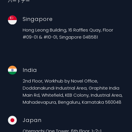
パートナー
Singapore
Hong Leong Building, 16 Raffles Quay, Floor
#09-01 & #10-01, Singapore 048581
India
2nd Floor, Workhub by Novel Office,
Doddanakundi Industrial Area, Graphite India
Main Rd, Whitefield, KEB Colony, Industrial Area,
Mahadevapura, Bengaluru, Karnataka 560048
Japan
Otemachi One Tower, 6th Floor, 1-2-1