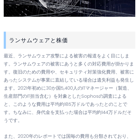
ランサムウェアと株価
最近、ランサムウェア攻撃による被害の報道をよく目にしま
す。ランサムウェアの被害にあうと多くの対応費用が掛かりま
す。復旧のための費用や、セキュリティ対策強化費用、被害に
あったシステムが事業に直結している場合は遺失利益も発生し
ます。
2021
年初めに
30
か国5,
400
人のITマネージャー（製造、
生産部門のIT担当含む）を対象とした
Sophosの調査による
と
、このような費用は平均約
185
万ドルであったとのことで
す。ちなみに、身代金を支払った場合は平均約1
44
万ドルだそ
うです。
また、
2020
年のレポートでは国毎の費用も分類されており、