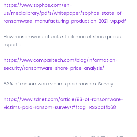
https://www.sophos.com/en-
us/medialibrary/pdfs/whitepaper/sophos-state-of-
ransomware-manufacturing-production-2021-wp.pdf
How ransomware affects stock market share prices:
report：
https://www.comparitech.com/blog/information-
security/ransomware-share-price-analysis/
83% of ransomware victims paid ransom: Survey
https://www.zdnet.com/article/83-of-ransomware-
victims-paid-ransom-survey/#ftag=RSSbaffb68