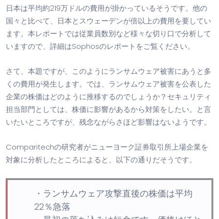
日本は平均約2
19
万ドルの費用が掛かっているそうです。他の
国々と比べて、日本とスウェーデンが倍以上の費用を要してい
ます。本レポートでは従業員数別など様々な切り口で分析して
いますので、詳細は
Sophosのレポートを
ご覧ください。
さて、本題ですが、このようにランサムウェア被害にあうと
多
くの費用が発生します。では、ランサムウェア被害を公表した
企業の株価はどのように推移するのでしょうか？
セキュリティ
担当部門としては、
株価に影響があるから対策をしたい。と言
いたいところですが、残念ながら
さほど
影響はないようです。
Comparitech
の研究者がニューヨーク証券取引所上場企業を
対象に分析したところによると、
以下の通りだそうです。
・
ランサムウェア攻撃直後の株価は平均
22％急落